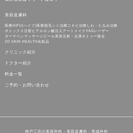
美容皮膚科
医療HIFU(ハイフ)
医療脱毛
シミ治療
ニキビ治療
しわ・たるみ治療
ボトックス注射
ヒアルロン酸注入
アートメイク
YAGレーザー
ダーマペン
マッサージピール
美容注射・点滴
タトゥー除去
ZO SKIN HEALTH
化粧品
クリニック紹介
ドクター紹介
料金一覧
ご予約・お問い合わせ
神戸三宮の美容外科・美容皮膚科・形成外科