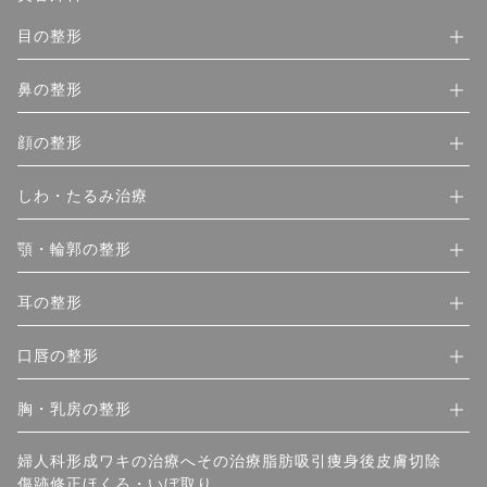
目の整形
鼻の整形
顔の整形
しわ・たるみ治療
顎・輪郭の整形
耳の整形
口唇の整形
胸・乳房の整形
婦人科形成
ワキの治療
へその治療
脂肪吸引
痩身後皮膚切除
傷跡修正
ほくろ・いぼ取り