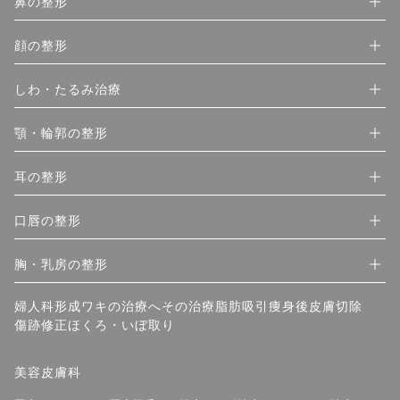
鼻の整形
顔の整形
しわ・たるみ治療
顎・輪郭の整形
耳の整形
口唇の整形
胸・乳房の整形
婦人科形成
ワキの治療
へその治療
脂肪吸引
痩身後皮膚切除
傷跡修正
ほくろ・いぼ取り
美容皮膚科