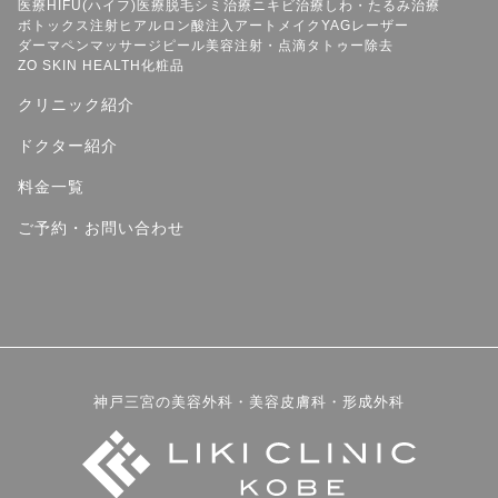
医療HIFU(ハイフ)
医療脱毛
シミ治療
ニキビ治療
しわ・たるみ治療
ボトックス注射
ヒアルロン酸注入
アートメイク
YAGレーザー
ダーマペン
マッサージピール
美容注射・点滴
タトゥー除去
ZO SKIN HEALTH
化粧品
クリニック紹介
ドクター紹介
料金一覧
ご予約・お問い合わせ
神戸三宮の美容外科・美容皮膚科・形成外科